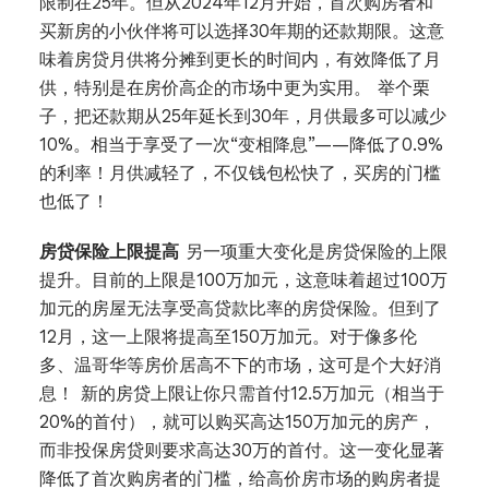
限制在25年。但从2024年12月开始，首次购房者和
买新房的小伙伴将可以选择30年期的还款期限。这意
味着房贷月供将分摊到更长的时间内，有效降低了月
供，特别是在房价高企的市场中更为实用。 举个栗
子，把还款期从25年延长到30年，月供最多可以减少
10%。相当于享受了一次“变相降息”——降低了0.9%
的利率！月供减轻了，不仅钱包松快了，买房的门槛
也低了！
房贷保险上限提高
另一项重大变化是房贷保险的上限
提升。目前的上限是100万加元，这意味着超过100万
加元的房屋无法享受高贷款比率的房贷保险。但到了
12月，这一上限将提高至150万加元。对于像多伦
多、温哥华等房价居高不下的市场，这可是个大好消
息！ 新的房贷上限让你只需首付12.5万加元（相当于
20%的首付），就可以购买高达150万加元的房产，
而非投保房贷则要求高达30万的首付。这一变化显著
降低了首次购房者的门槛，给高价房市场的购房者提