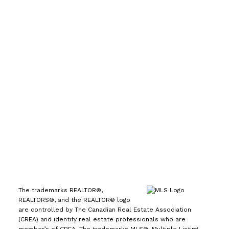
手机号:
(613) 986-
7089
办公室:
(613) 725-1171
info@leiguorealty.com
1723 Carling Avenue
Ottawa, ON K2A 1C8
The trademarks REALTOR®,
REALTORS®, and the REALTOR® logo
are controlled by The Canadian Real Estate Association
(CREA) and identify real estate professionals who are