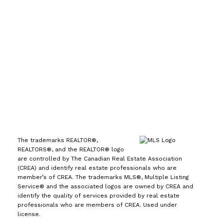
办公室:
(613) 725-1171
你。你可能需要支付赔偿金给被咬的人或被攻击狗的
主人。如果你已经向保险公司报告了你的狗，并且他
info@leiguorealty.com
们同意承保，那么你的责任保险应该能够为这类索赔
1723 Carling Avenue
提供保障。
如果你的狗狗造成了损坏，请联系你的保
Ottawa, ON K2A 1C8
险代理人进行索赔。
预防损坏的小贴士
尽管宠物的
行为难以预测，但还是可以减少相关风险的。如果你
的狗需要特殊的预防措施，不妨采取这些措施。
首
先，出门时请务必给你的狗狗系上牵引绳。现在在公
共场所必须时刻将狗狗牵好。如果你的狗有攻击倾
向，请给它戴上口罩，并提醒接近它的人。
最好有一
个围栏院子，这样你的狗狗可以消耗精力，学会更好
The trademarks REALTOR®,
的行为，同时也防止它逃跑或未经允许进入邻居的院
REALTORS®, and the REALTOR® logo
are controlled by The Canadian Real Estate Association
子。
在室内，避免将物品随意放置。如果你的宠物喜
(CREA) and identify real estate professionals who are
欢咬东西，把鞋子收起来，并在椅子腿和家具角喷洒
member’s of CREA. The trademarks MLS®, Multiple Listing
Service® and the associated logos are owned by CREA and
驱避溶液。
至少最初阶段，可以将宠物关在笼子里。
identify the quality of services provided by real estate
为了宠物的安全，也为了保护家具，这样可以防止很
professionals who are members of CREA. Used under
多损坏。
如果宠物行为难以管理，可以考虑参加训练
license.