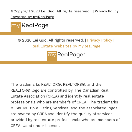
课程。在那里，狗狗可以见到其他狗和人类，进行社
©Copyright 2023 Lei Guo. All rights reserved. |
Privacy Policy
|
交活动，并学会听从指令。
缺乏精神和身体的刺激往
Powered by myRealPage
往是狗狗行为不佳的原因。每天花时间进行锻炼和定
期的精神刺激，你会惊讶于宠物行为的改善速度。
宠
物需要大量的照顾、时间和关注。我们知道宠物对你
© 2026 Lei Guo. All rights reserved. |
Privacy Policy
|
的重要性。养狗是一项长期承诺，因此最好全面了解
Real Estate Websites by myRealPage
其中的所有责任。
The trademarks REALTOR®, REALTORS®, and the
REALTOR® logo are controlled by The Canadian Real
Estate Association (CREA) and identify real estate
professionals who are member’s of CREA. The trademarks
MLS®, Multiple Listing Service® and the associated logos
are owned by CREA and identify the quality of services
provided by real estate professionals who are members of
CREA. Used under license.