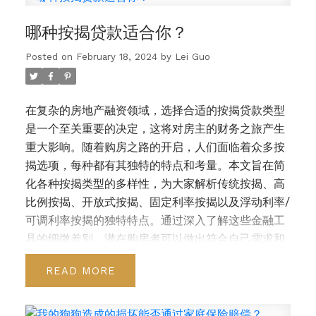
哪种按揭贷款适合你？
Posted on
February 18, 2024
by
Lei Guo
博客
在复杂的房地产融资领域，选择合适的按揭贷款类型
是一个至关重要的决定，这将对房主的财务之旅产生
重大影响。随着购房之路的开启，人们面临着众多按
揭选项，每种都有其独特的特点和考量。本文旨在简
化各种按揭类型的多样性，为大家解析传统按揭、高
比例按揭、开放式按揭、固定利率按揭以及浮动利率/
可调利率按揭的独特特点。通过深入了解这些金融工
具的细微差别，潜在购房者可以做出符合自己需求和
财务目标的明智选择。
传统按揭（Conventional
READ
Mortgage）
传统按揭是指首付款等于或超过房产价
值/购买价格20%的按揭贷款。低比例按揭通常不需要
按揭贷款保险。
高比例按揭（High Ratio