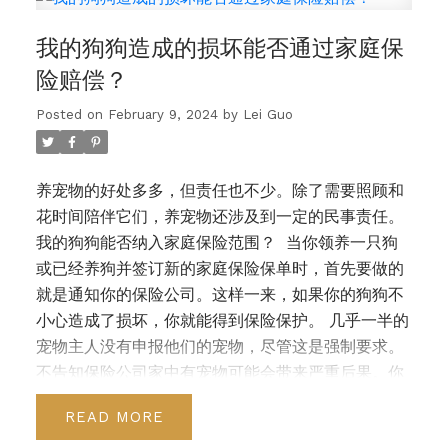
Mortgage）
高比例按揭是指借款人支付的首付款少
我的狗狗造成的损坏能否通过家庭保
于房产价值/购买价格20%的按揭贷款。高比例按揭必
须通过加拿大抵押贷款和住房公司（CMHC）、
险赔偿？
Sagen或加拿大担保公司（Canada Guaranty）进
Posted on
February 9, 2024
by
Lei Guo
行保险，这三家公司是加拿大的主要按揭保险公司。
开放式按揭（Open Mortgage）
开放式按揭允许借
款人在任何时候提前偿还全部或部分本金而不受罚款
养宠物的好处多多，但责任也不少。除了需要照顾和
限制。开放式按揭通常有较短的期限，如六个月或一
花时间陪伴它们，养宠物还涉及到一定的民事责任。
年，但也可以包括一些浮动利率/较长期限的选项。开
我的狗狗能否纳入家庭保险范围？
当你领养一只狗
放式按揭的利率通常高于具有类似期限的封闭式按
或已经养狗并签订新的家庭保险保单时，首先要做的
揭。
固定利率按揭（Fixed Rate Mortgage）
固定
就是通知你的保险公司。这样一来，如果你的狗狗不
利率按揭是指在按揭期限内，利率被确定并锁定。贷
小心造成了损坏，你就能得到保险保护。
几乎一半的
方通常提供不同的提前还款选项，允许更快地偿还按
宠物主人没有申报他们的宠物，尽管这是强制要求。
揭贷款，以及部分或全部还款。
浮动利率/可调利率
不告知保险公司家中有宠物可能会带来严重后果。你
按揭（Variable Rate/Adjustable Rate
可能会被拒绝索赔，有些保险公司甚至可能拒绝为你
Mortgage）
浮动利率或可调利率按揭是指在按揭期
READ
提供保险。
一般来说，宠物是包含在家庭保险范围内
限内利率可以增加或减少的按揭贷款。利率随着基本