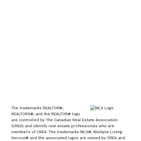
发，验收时重点关注
地基稳固性、屋顶耐用度、外墙
20% 计划从固定利率转向浮动利率
。
手机号:
(613) 986-
防护能力
。
💨
暖通与管道系统
——
老旧管道和暖
76% 仍然倾向于续约固定利率房贷
。
7089
通设备
可能需要升级，维修费用不低，买家需提前评
办公室:
(613) 725-1171
💡
浮动利率持有者的选择：
估。
📡
智能家居功能
—— 现在越来越多的房子配
61% 计划继续选择浮动利率
。
备
智能安防、自动控制系统
，验收时要确保其功能正
info@leiguorealty.com
37% 计划改投固定利率怀抱
。
常、兼容性良好。
买家如何准备房屋验收？
👀
全程
1723 Carling Avenue
跟进
—— 亲自到场，不仅能随时提问，还能更直观
📉
Soper 补充道：
Ottawa, ON K2A 1C8
“自去年夏天以来，加拿大央行
了解房屋状况。
📜
了解历史改造
—— 确保所有改
已累计降息
200 个基点
，推动浮动利率房贷同步下
造都符合建筑法规，并且有完整记录。
💰
预留维修
降。对于想要
减少月供
或
加速还清本金
的房主来
预算
—— 即使是**“拎包入住”**的房子，也可能有
说，浮动利率贷款在当前环境下变得更具吸引力，尤
一些小问题，提前规划好资金。
卖家如何准备房屋验
其是市场预期
今年可能还会继续降息
。”
“最终，加拿
收？
🔧
提前修修补补
——
水龙头漏水、门窗密封
大人应该选择最适合自己
财务目标和风险承受能力
的
老化、烟雾报警器失效
……这些小问题最好提前处
贷款产品。”
理，别等买家来挑刺。
🚪
确保检查无阻碍
—— 验
The trademarks REALTOR®,
REALTORS®, and the REALTOR® logo
收员需要查看
阁楼、地下室、电箱、暖通系统
等，别
are controlled by The Canadian Real Estate Association
让杂物挡住通道。
📂
提供相关文件
——
最近的维
(CREA) and identify real estate professionals who are
修记录、改造许可、设备发票
等，能帮助证明房屋状
member’s of CREA. The trademarks MLS®, Multiple Listing
Service® and the associated logos are owned by CREA and
况合规。
贷款经纪在验收环节的作用
房屋验收结果