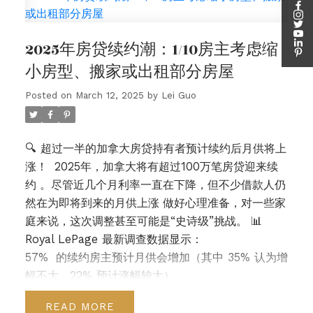
2025年房贷续约潮：1/10房主考虑缩
小房型、搬家或出租部分房屋
博客
Posted on
March 12, 2025
by
Lei Guo
🔍
超过一半的加拿大房贷持有者预计续约后月供将上
涨！
2025年，加拿大将有
超过100万笔房贷迎来续
约
。尽管近几个月利率一直在下降，但不少借款人仍
然在为即将到来的
月供上涨
做好心理准备，对一些家
庭来说，这次调整甚至可能是“史诗级”挑战。
📊
Royal LePage 最新调查数据显示：
57%
的续约房主预计月供会增加（其中 35% 认为增
幅不大，22% 预计涨幅较大）。
25%
认为月供基本不变（波动在 $100 以内）。
READ
15%
反而觉得续约后月供会减少。