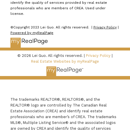
identify the quality of services provided by real estate
可能直接影响贷款审批，尤其是如果发现重大问题
professionals who are members of CREA. Used under
license.
时，
Mortgage Brokers Ottawa
可以帮助买家：
📌
应对贷款机构的额外要求
，如果房屋验收需要进一步
©Copyright 2023 Lei Guo. All rights reserved. |
Privacy Policy
|
维修，提供解决方案。
📌
寻找额外融资选项
，如果
Powered by myRealPage
需要追加预算进行房屋升级。
📌
提供建议
，是否
应
重新谈判房价
，或考虑其他贷款产品。
无论是买房
还是卖房，
提前准备房屋验收，能让2025年的交易过
© 2026 Lei Guo. All rights reserved. |
Privacy Policy
|
程更加顺畅
。了解关键检查领域，并与专业人士合
Real Estate Websites by myRealPage
作，比如贷款经纪，能帮助你在整个过程中游刃有
余。如果你对房贷有任何疑问，欢迎咨询
Mortgage
Brokers Ottawa
，让你的房屋梦想更进一步！
The trademarks REALTOR®, REALTORS®, and the
REALTOR® logo are controlled by The Canadian Real
Estate Association (CREA) and identify real estate
professionals who are member’s of CREA. The trademarks
MLS®, Multiple Listing Service® and the associated logos
are owned by CREA and identify the quality of services