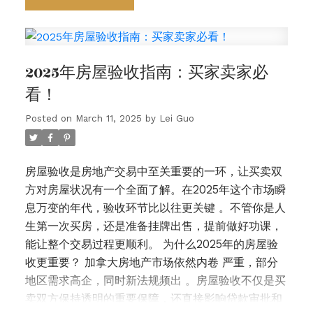
💬
Royal LePage总裁兼CEO Phil Soper 表示：
“疫情后的房贷续约潮中，许多加拿大人
避免了‘卖房
求生’的最坏情况
，主要得益于就业市场的稳定和持
2025年房屋验收指南：买家卖家必
续下降的利率。但对部分房主来说，月供依然是个不
看！
小的挑战，给家庭财务带来了额外压力。面对这种情
况，不少人开始寻求降低月供的方法，比如
延长还款
Posted on
March 11, 2025
by
Lei Guo
年限
，这已成为一种流行的‘缓冲’策略。”
🏠
面对续
约后月供上涨的房主，81% 认为这将带来经济压
房屋验收是房地产交易中至关重要的一环，让买卖双
力
：
方对房屋状况有一个全面了解。
在2025年这个市场瞬
47% 觉得会有一定压力，但还能应对
。
息万变的年代，验收环节比以往更关键
。不管你是人
34% 直言压力山大，生活开销要重新规划
。
生第一次买房，还是准备挂牌出售，提前做好功课，
11% 的人考虑搬家，10% 计划缩小房型，10% 想出
能让整个交易过程更顺利。
为什么2025年的房屋验
租房屋补贴房贷
尽管续约后月供普遍上涨，但大多数
收更重要？
加拿大房地产市场依然
内卷
严重，部分
房主并不打算做出重大生活调整。
62% 的受访者表
地区需求高企，同时
新法规频出
。房屋验收不仅是买
示，他们不会为了省房贷而改变居住安排。
📍
各地
卖双方保持透明的重要保障，还直接影响贷款审批和
差异
：